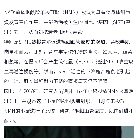
NAD⁺前体烟酰胺单核苷酸（NMN）被认为具有使身体细胞
焕发青春的作用，并能激活被关注的“sirtuin基因（SIRT1至
SIRT7）”，从而对抗衰老和延长寿命。
特别是SIRT1被报告能促进
毛细血管密度的增加
，并
改善肌
肉量和耐力
。此外，含有丰富硫化物的食物，如大蒜、韭菜
和葱等，在摄入后会产生硫化氢（H₂S），通过SIRT1改善缺
血再灌注损伤等。然而，SIRT1活性的下降是否是衰老引起
的血流、肌肉量和耐力下降的直接原因仍不明确。
因此，在2018年，研究人员通过向老年小鼠投放NMN来激活
SIRT1，并观察这些小鼠的股四头肌组织，同时与未投放
NMN的小鼠进行了比较，研究了毛细血管密度、肌肉纤维和
耐力。