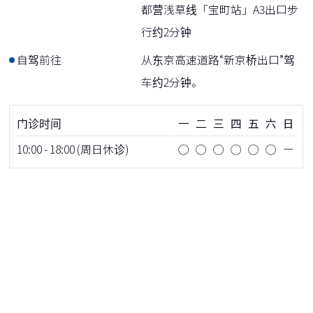
都营浅草线「宝町站」A3出口步
行约2分钟
自驾前往
从东京高速道路“新京桥出口”驾
车约2分钟。
门诊时间
一
二
三
四
五
六
日
10:00 - 18:00 (周日休诊)
◯
◯
◯
◯
◯
◯
ー