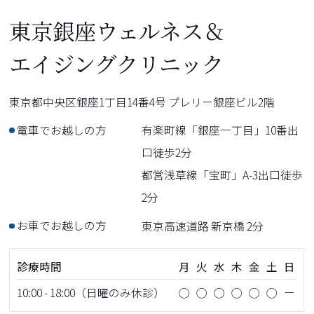
東京銀座ウェルネス＆
エイジングクリニック
東京都中央区銀座1丁目14番4号 プレリー銀座ビル2階
電車でお越しの方
有楽町線「銀座一丁目」10番出
口徒歩2分
都営浅草線「宝町」A-3出口徒歩
2分
お車でお越しの方
東京高速道路 新京橋 2分
診療時間
月
火
水
木
金
土
日
10:00 - 18:00（日曜のみ休診）
◯
◯
◯
◯
◯
◯
ー