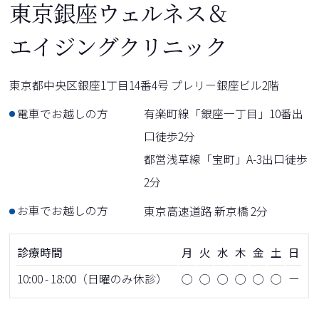
東京銀座ウェルネス＆
エイジングクリニック
東京都中央区銀座1丁目14番4号 プレリー銀座ビル2階
電車でお越しの方
有楽町線「銀座一丁目」10番出
口徒歩2分
都営浅草線「宝町」A-3出口徒歩
2分
お車でお越しの方
東京高速道路 新京橋 2分
診療時間
月
火
水
木
金
土
日
10:00 - 18:00（日曜のみ休診）
◯
◯
◯
◯
◯
◯
ー